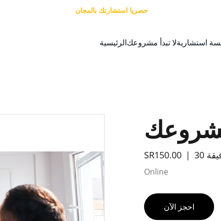
حصريا استشارتك بالمجان 
سة استشارية
لا تبدأ مشروعك
الرئيسية
 مشروعك
دقيقة
SR150.00
Online
احجز الآن